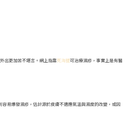
，外出更加苦不堪言。網上指靠
死海鹽
可治療濕疹，事實上是有醫
別容易爆發濕疹，估計源於皮膚不適應氣溫與濕度的改變，或因