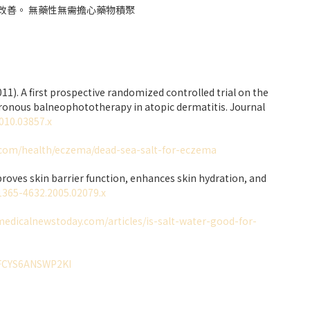
改善。 無藥性無需擔心藥物積聚
 (2011). A first prospective randomized controlled trial on the
ronous balneophototherapy in atopic dermatitis. Journal
2010.03857.x
.com/health/eczema/dead-sea-salt-for-eczema
proves skin barrier function, enhances skin hydration, and
.1365-4632.2005.02079.x
medicalnewstoday.com/articles/is-salt-water-good-for-
EFCYS6ANSWP2KI