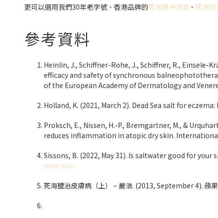
更可以選用我們30年老字號、香港品牌的
死海鹽沖涼液
、
死海泥
參考資料
Heinlin, J., Schiffner-Rohe, J., Schiffner, R., Einsele-K
efficacy and safety of synchronous balneophotother
of the European Academy of Dermatology and Venereo
Holland, K. (2021, March 2). Dead Sea salt for eczema:
Proksch, E., Nissen, H.-P., Bremgartner, M., & Urquha
reduces inflammation in atopic dry skin. Internation
Sissons, B. (2022, May 31). Is saltwater good for your 
your-skin
死海鹽治皮膚病（上） – 嚴浩. (2013, September 4). 蘋