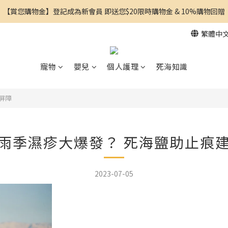
【賞您購物金】登記成為新會員 即送您$20限時購物金 & 10%購物回贈
繁體中
寵物
嬰兒
個人護理
死海知識
屏障
雨季濕疹大爆發？ 死海鹽助止痕
2023-07-05