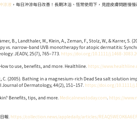
沖涼液
，每日沖涼每日改善！
長期沐浴、恆常使用下，見證皮膚問題慢慢
rämer, B., Landthaler, M., Klein, A., Zeman, F., Stolz, W., & Karrer, S.
apy vs. narrow-band UVB monotherapy for atopic dermatitis: Synch
logy: JEADV, 25(7), 765–773.
https://doi.org/10.1111/j.1468-3083.
 How to use, benefits, and more. Healthline.
https://www.healthline
rt, C. (2005). Bathing in a magnesium-rich Dead Sea salt solution im
al Journal of Dermatology, 44(2), 151–157.
https://doi.org/10.1111/j
skin? Benefits, tips, and more.
Medicalnewstoday.com
.
https://www.
果日報.
https://collection.news/appledaily/articles/REAQ5WEOK6A6