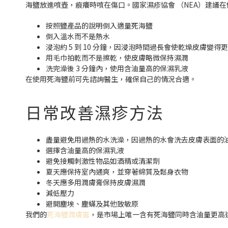
海鹽放進噴壺，痕癢時噴在傷口。國家濕疹協會 （NEA）建議
按照鹽產品的說明倒入適量死海鹽
倒入溫水而不是熱水
浸泡約 5 到 10 分鐘，因浸泡時間過長會使乾燥皮膚變得
用毛巾拍乾而不是擦乾，使皮膚略微保持濕潤
洗完澡後 3 分鐘內，使用含油量高的保濕乳液
在使用死海鹽前可先諮詢醫生，確保自己的情況合適。
日常改善濕疹方法
盡量避免用過熱的水洗澡，因過熱的水會洗去皮膚表面的
選擇含油量高的保濕乳液
避免接觸刺激性物品如酒精或清潔劑
夏天應保持室內通爽，並穿著綿質及鬆身衣物
冬天應多用潤膚膏保持皮膚濕潤
減低壓力
避開塵埃、塵蟎及其他致敏原
我們的
死海鹽潤膚露
，是市場上唯一含有死海鹽同時含油量更高