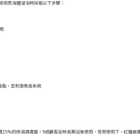
在使用死海鹽浸泡時採取以下步驟：
更乾
油脂，並刺激免疫系統
達15%的保濕潤膚露。9成顧客反映長期浴後使用、恆常使用下，紅腫痕