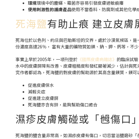
環境
環境中的塵蟎、霉菌亦容易引發皮膚過敏痕癢
使用刺激性的護膚產品
使用不當香料、防腐劑或其他化學
死海鹽
有助止痕 建立皮膚
死海位於以色列、約旦與巴勒斯坦的交界，處於沙漠氣候區，是一
份濃度高達26％， 富有大量的礦物質如鎂、鈉、鉀、鈣等，不
事實上早於2005年，一項刊登於
《國際皮膚病雜誌》
的臨床試驗
水中的皮膚屏障有改善、皮膚粗糙度和發紅顯著減少，估計與死
究作者都認為，死海鹽的對皮膚的幫助源於其高含量鎂質，鎂可
促進皮膚保水
減輕炎症
促進建立皮膚屏
死海鹽亦含有鋅，能夠幫助傷口癒合
濕疹皮膚觸碰或「乸傷口」
死海鹽的鹽含量非常高，如濕疹皮膚有傷口，切忌當浴鹽磨砂「