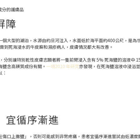
成分的護膚品
屏障
個大型的湖泊，水源由約旦河注入，水面低於海平面約400公尺，是為
少曾到死海浸水的牛皮廯和濕疹病人，皮膚情況都大有改善。
，分別讓特別乾性皮膚志願者將一隻前臂浸入含有 5% 死海鹽的溶液中 
海鹽含高鎂質成份有關。
一項2010 年研究
亦發現，在死海鹽溶液中浸浴並使
以：
 宜循序漸進
在傷口上撒鹽」，否則可能感到非常疼痛，患者宜循序漸進嘗試由低濃度