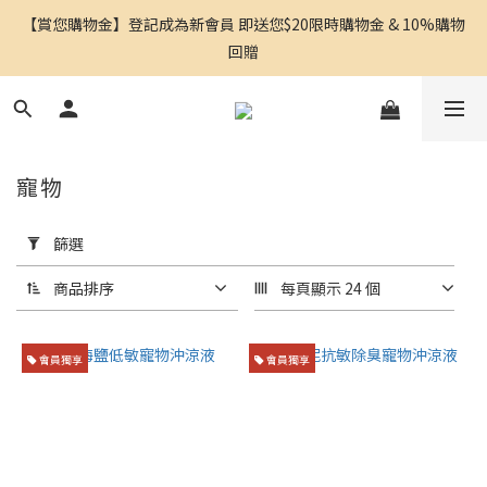
【賞您購物金】登記成為新會員 即送您$20限時購物金 & 10%購物
回贈
寵物
套
用
篩選
篩
選
商品排序
每頁顯示 24 個
(0/20)
會員獨享
會員獨享
功
能
性
功
能