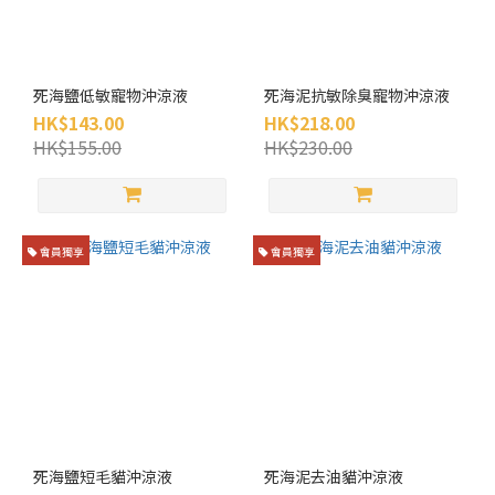
性
護
毛
(3)
死海鹽低敏寵物沖涼液
死海泥抗敏除臭寵物沖涼液
HK$143.00
HK$218.00
皇
HK$155.00
HK$230.00
牌
香
味
(3)
會員獨享
會員獨享
無
藥
抗
真
菌
(2)
深
層
清
死海鹽短毛貓沖涼液
死海泥去油貓沖涼液