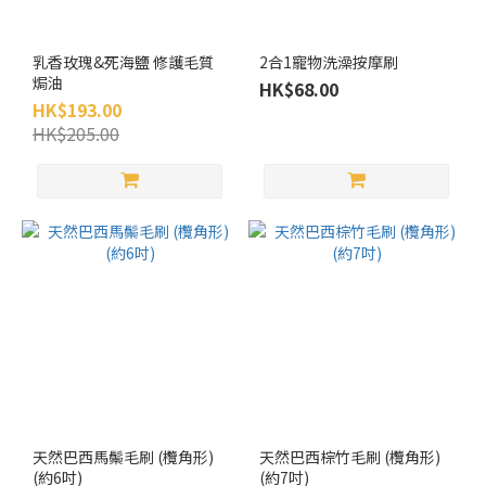
乳香玫瑰&死海鹽 修護毛質
2合1寵物洗澡按摩刷
焗油
HK$68.00
HK$193.00
HK$205.00
天然巴西馬鬃毛刷 (欖角形)
天然巴西棕竹毛刷 (欖角形)
(約6吋)
(約7吋)