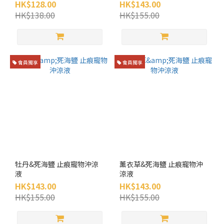
潔
HK$128.00
HK$143.00
去
HK$138.00
HK$155.00
臭
(2)
驅
蚤
會員獨享
會員獨享
驅
蜱
(2)
初
生
貓
狗
之
牡丹&死海鹽 止痕寵物沖涼
薰衣草&死海鹽 止痕寵物沖
選
液
涼液
(3)
HK$143.00
HK$143.00
HK$155.00
HK$155.00