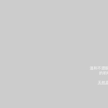
溫和不澀眼
的初
天然原