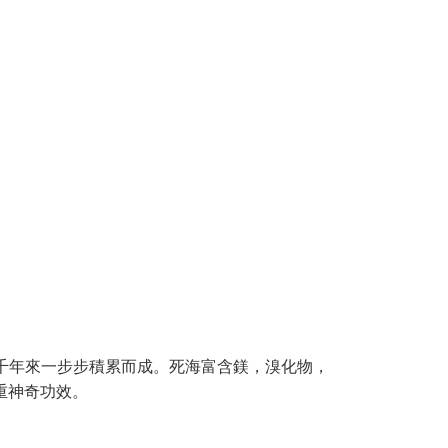
千年來一步步積累而成。死海富含鎂，溴化物，
重神奇功效。