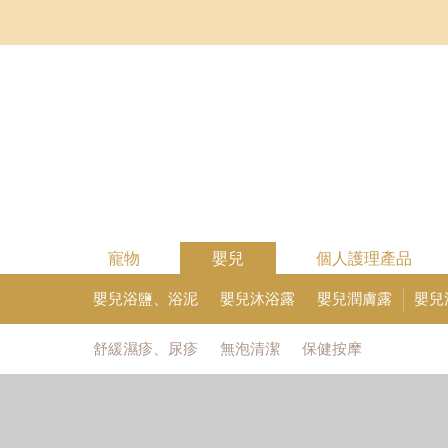
寵物
嬰兒
個人護理產品
嬰兒浴鹽、浴泥
嬰兒沐浴露
嬰兒潤膚露
嬰兒
舒緩濕疹、尿疹
無泡清潔
保健按摩