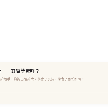
針——其實等緊咩？
終於落手，狗狗已經夠大，學會了反抗，學會了害怕水聲。