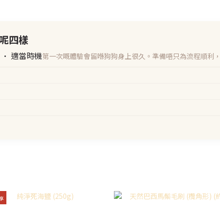
呢四樣
機 · 適當時機
第一次嘅體驗會留喺狗狗身上很久。準備唔只為流程順利
享