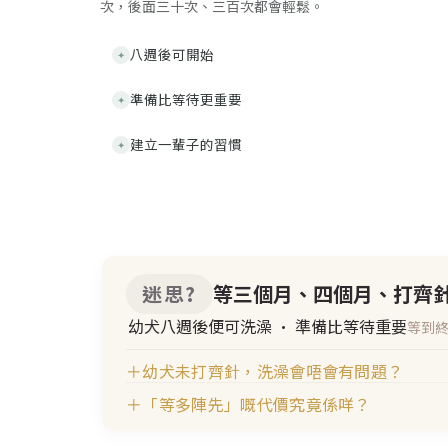
次，後面三十次、三百次都會輕鬆。
八週後可開始
✦
準備比等待更重要
✦
建立一輩子的習慣
✦
迷思?
等三個月、四個月、打齊
幼犬八週後便可洗澡 · 準備比等待重要
等到
＋
幼犬未打齊針，洗澡會唔會有問題？
＋
「等多陣先」嘅代價究竟係咩？