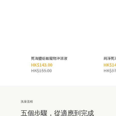
死海鹽低敏寵物沖涼液
純淨死海
HK$143.00
HK$14
HK$155.00
HK$37
洗澡流程
五個步驟，從適應到完成