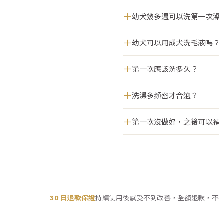
＋
幼犬幾多週可以洗第一次
＋
幼犬可以用成犬洗毛液嗎
＋
第一次應該洗多久？
＋
洗澡多頻密才合適？
＋
第一次沒做好，之後可以
30 日退款保證
持續使用後感受不到改善，全額退款，不