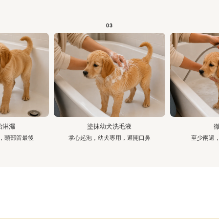
03
始淋濕
塗抹幼犬洗毛液
，頭部留最後
掌心起泡，幼犬專用，避開口鼻
至少兩遍