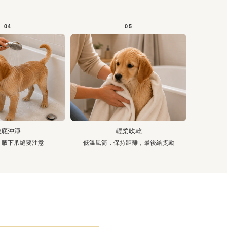
04
05
徹底沖淨
輕柔吹乾
，腋下爪縫要注意
低溫風筒，保持距離，最後給獎勵