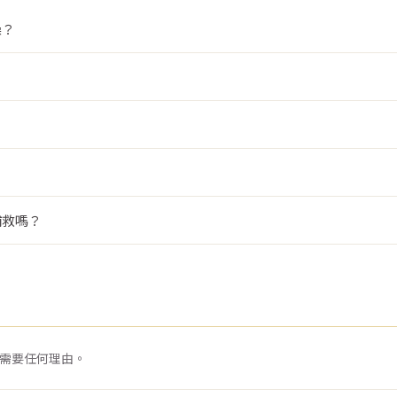
澡？
？
補救嗎？
需要任何理由。