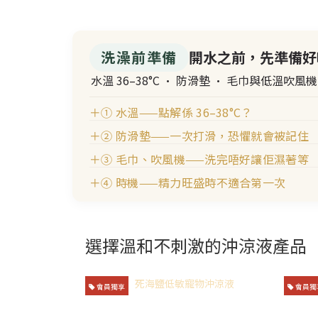
洗澡前準備
開水之前，先準備好
水溫 36–38°C · 防滑墊 · 毛巾與低溫吹風
＋
① 水溫——點解係 36–38°C？
＋
② 防滑墊——一次打滑，恐懼就會被記住
＋
③ 毛巾、吹風機——洗完唔好讓佢濕著等
＋
④ 時機——精力旺盛時不適合第一次
選擇溫和不刺激的沖涼液產品
會員獨享
會員獨