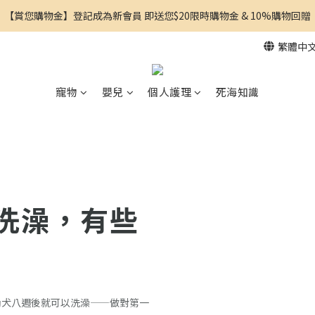
【賞您購物金】登記成為新會員 即送您$20限時購物金 & 10%購物回贈
繁體中
寵物
嬰兒
個人護理
死海知識
洗澡，有些
幼犬八週後就可以洗澡——做對第一