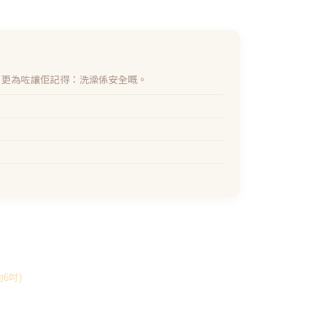
，更為咗讓佢記得：洗澡係安全嘅。