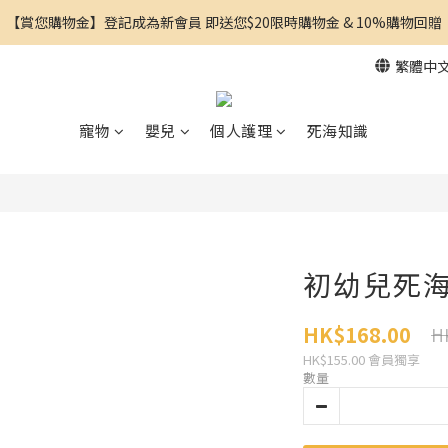
【賞您購物金】登記成為新會員 即送您$20限時購物金 & 10%購物回贈
繁體中
寵物
嬰兒
個人護理
死海知識
初幼兒死海幼
HK$168.00
H
HK$155.00
會員獨享
數量