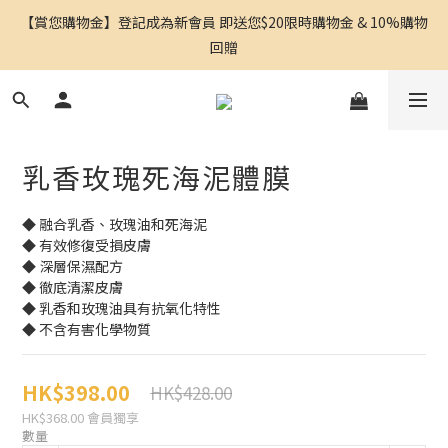
【賞您購物金】登記成為新會員 即送您$20限時購物金 & 10%購物
回贈
乳香玫瑰死海泥體膜
◆ 融合乳香、玫瑰油和死海泥
◆ 有效修復受損皮膚
◆ 深層保濕配方
◆ 徹底清潔皮膚
◆ 乳香和玫瑰油具有抗氧化特性
◆ 不含有害化學物質
HK$398.00
HK$428.00
HK$368.00
會員獨享
數量