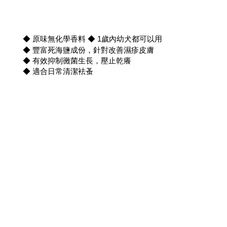
◆ 原味無化學香料 ◆ 1歲內幼犬都可以用
◆ 豐富死海鹽成份，針對改善濕疹皮膚
◆ 有效抑制黴菌生長，壓止乾癢
◆ 適合日常清潔袪蚤