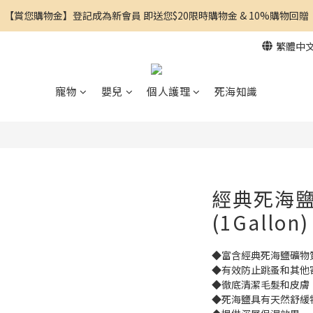
【賞您購物金】登記成為新會員 即送您$20限時購物金 & 10%購物回贈
繁體中
寵物
嬰兒
個人護理
死海知識
經典死海鹽
(1Gallon)
◆富含經典死海鹽礦物
◆有效防止跳蚤和其他
◆徹底清潔毛髮和皮膚
◆死海鹽具有天然舒緩