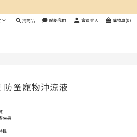
文
聯絡我們
會員登入
購物車(0)
找商品
立即購買
 防蚤寵物沖涼液
質
寄生蟲
特性