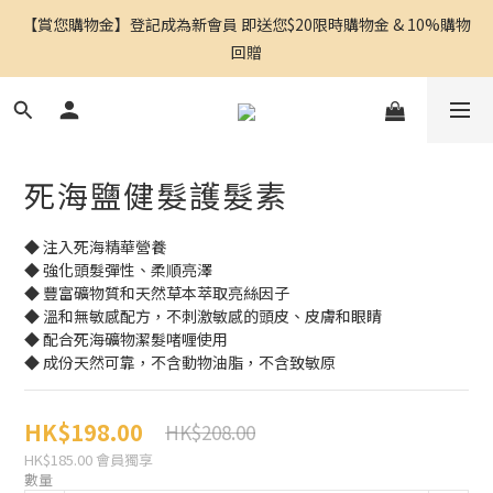
【賞您購物金】登記成為新會員 即送您$20限時購物金 & 10%購物
回贈
死海鹽健髮護髮素
◆ 注入死海精華營養
◆ 強化頭髮彈性、柔順亮澤
◆ 豐富礦物質和天然草本萃取亮絲因子
◆ 溫和無敏感配方，不刺激敏感的頭皮、皮膚和眼睛
◆ 配合死海礦物潔髮啫喱使用
◆ 成份天然可靠，不含動物油脂，不含致敏原
HK$198.00
HK$208.00
HK$185.00
會員獨享
數量