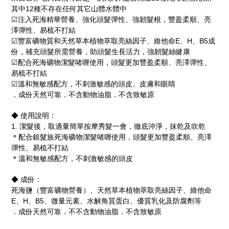
其中12種不存在任何其它山體水體中
☑注入死海精華營養、強化頭髮彈性、強韌髮根，豐盈柔順、亮
澤彈性、易梳不打結
☑豐富礦物質和天然草本植物萃取亮絲因子、維他命E、H、B5成
份，補充頭髮所需營養，助頭髮生長活力，強韌髮絲健康
☑配合死海礦物潔髮啫喱使用，頭髮更加豐盈柔順、亮澤彈性、
易梳不打結
☑溫和無敏感配方，不刺激敏感的頭皮、皮膚和眼睛
．成份天然可靠．不含動物油脂．不含致敏原
◆ 使用說明：
1. 潔髮後，取適量簡單按摩秀髮一會，徹底沖淨，抹乾及吹乾
＊配合銀髮族死海礦物潔髮啫喱使用，頭髮更加豐盈柔順、亮澤
彈性、易梳不打結
＊溫和無敏感配方，不刺激敏感的頭皮
◆ 成份：
死海鹽（豐富礦物營養）、天然草本植物萃取亮絲因子、維他命
E、H、B5、微量元素、水解角質蛋白、優質乳化及防腐劑等
．成份天然可靠．不不含動物油脂．不含致敏原