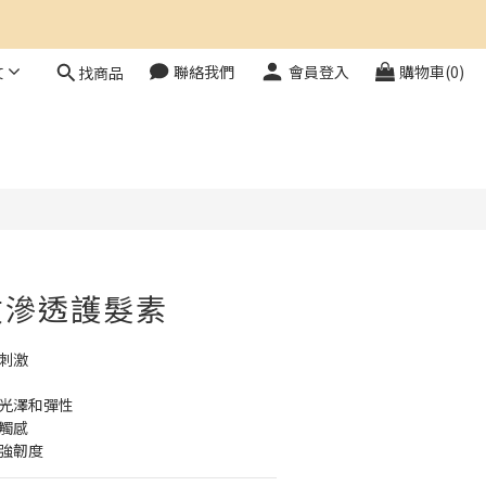
文
聯絡我們
會員登入
購物車(0)
找商品
立即購買
效滲透護髮素
刺激
髮光澤和彈性
觸感
和強韌度