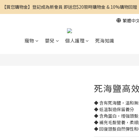
【賞您購物金】登記成為新會員 即送您$20限時購物金 & 10%購物回贈
繁體中
寵物
嬰兒
個人護理
死海知識
死海鹽高
◆ 含有死海鹽，溫和無
◆ 低溫製造保留養分
◆ 含角蛋白，增強頭
◆ 補充毛髮營養，柔順
◆ 回復頭髮自然彈性