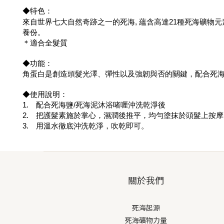
◆特色：
來自世界七大自然奇跡之一的死海, 蘊含高達21種死海礦物
養份。
＊適合全髮質
◆功能：
角蛋白是創造頭髮光澤、彈性以及強韌與否的關鍵，配合死
◆使用說明：
1. 配合死海鹽/死海泥沐浴啫喱沖洗乾淨後
2. 把護髮素施於掌心，濕潤後推平，均勻塗抹於頭髮上按摩5
3. 用溫水徹底沖洗乾淨，吹乾即可。
關於我們
死海起源
死海礦物力量