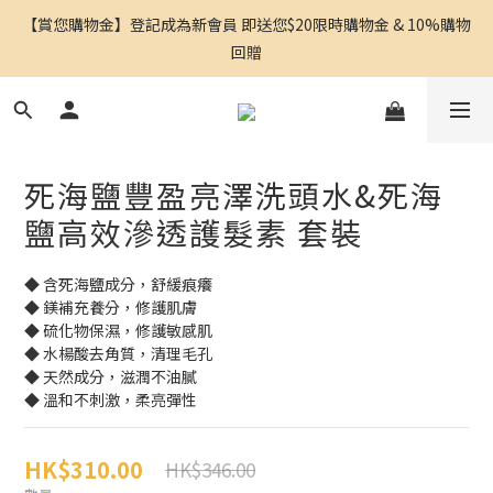
【賞您購物金】登記成為新會員 即送您$20限時購物金 & 10%購物
回贈
死海鹽豐盈亮澤洗頭水&死海
鹽高效滲透護髮素 套裝
◆ 含死海鹽成分，舒緩痕癢
◆ 鎂補充養分，修護肌膚
◆ 硫化物保濕，修護敏感肌
◆ 水楊酸去角質，清理毛孔
◆ 天然成分，滋潤不油膩
◆ 溫和不刺激，柔亮彈性
HK$310.00
HK$346.00