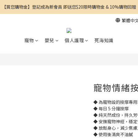
【賞您購物金】登記成為新會員 即送您$20限時購物金 & 10%購物回贈
繁體中
寵物
嬰兒
個人護理
死海知識
寵物情緒按摩
◆ 為寵物設的按摩專用
◆ 每日 5 分鐘按摩
◆ 純天然成份，持久芳
◆ 安撫寵物神經，穩定
◆ 放鬆身心，減少焦慮
◆ 使用後清爽不油膩