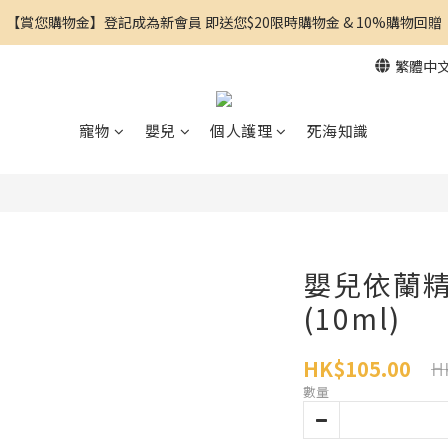
【賞您購物金】登記成為新會員 即送您$20限時購物金 & 10%購物回贈
繁體中
寵物
嬰兒
個人護理
死海知識
嬰兒依蘭精
(10ml)
HK$105.00
H
數量