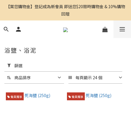
【賞您購物金】登記成為新會員 即送您$20限時購物金 & 10%購物
回贈
浴鹽、浴泥
套
用
篩選
篩
選
商品排序
每頁顯示 24 個
(0/20)
會員獨享
會員獨享
功
能
性
舒
緩