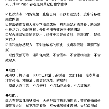
素，其中12種不存在任何其它山體水體中
☑乾淨清潔、消炎殺菌、止癢去屑、有效舒緩濕疹、皮疹等各種
頭皮問題
☑豐富礦物質和天然草本滋潤成份，補充頭髮所需營養，助頭髮
生長活力，強韌髮根，長期使用有效改善脫髮問題
☑配合海礦物護髮素使用，頭髮更加豐盈柔順、亮澤彈性、易梳
不打結
☑溫和無敏感配方，不刺激敏感的頭皮、皮膚和眼睛，滋潤不油
膩
．成份天然可靠．溫和無刺激．不含香料．不含動物油脂．不含
致敏原
◆成份：
死海鹽，椰子油，JOJO巴籽油，茶樹油，尤加利油、薰衣草油、
洋甘菊油、核桃油，優質起泡劑、防腐劑
．成份天然可靠．不含香料．不含動物油脂．不含致敏原
◆功能：
蘊含有豐富死海鹽成分，天然舒緩痕癢肌膚問題，豐富礦物成份
能消毒去油、補充所需養份，有效修護頭皮表層。天然保濕成