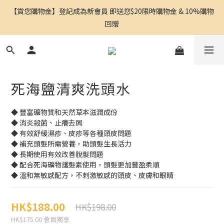
【賞您購物金】登記成為新會員 即送您$20限時購物金 & 10%購物
回贈
死海鹽清爽洗頭水
◆ 豐富礦物質和天然草本滋潤成份
◆ 消炎殺菌、止癢去屑
◆ 有效舒緩濕疹、皮疹等各種頭皮問題
◆ 補充頭髮所需營養，助頭髮生長活力
◆ 長期使用有效改善脫髮問題
◆ 配合死海礦物護髮素使用，頭髮更加豐盈柔順
◆ 溫和無敏感配方，不刺激敏感的頭皮、皮膚和眼睛
HK$188.00
HK$198.00
HK$175.00
會員獨享