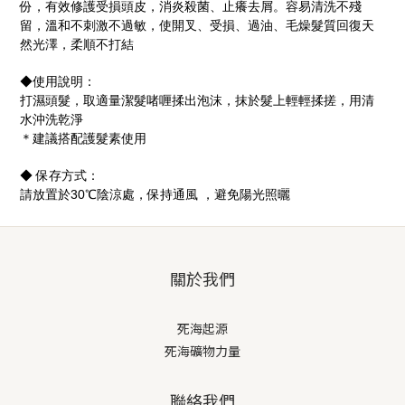
份，有效修護受損頭皮，消炎殺菌、止癢去屑。容易清洗不殘
留，溫和不刺激不過敏，使開叉、受損、過油、毛燥髮質回復天
然光澤，柔順不打結
◆使用說明：
打濕頭髮，取適量潔髮啫喱揉出泡沫，抹於髮上輕輕揉搓，用清
水沖洗乾淨
＊建議搭配護髮素使用
◆ 保存方式：
請放置於30℃陰涼處，保持通風 ，避免陽光照曬
關於我們
死海起源
死海礦物力量
聯絡我們