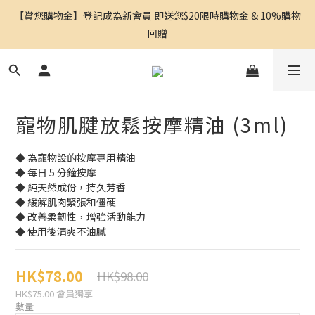
【賞您購物金】登記成為新會員 即送您$20限時購物金 & 10%購物
回贈
寵物肌腱放鬆按摩精油 (3ml)
◆ 為寵物設的按摩專用精油
◆ 每日 5 分鐘按摩
◆ 純天然成份，持久芳香
◆ 緩解肌肉緊張和僵硬
◆ 改善柔韌性，增強活動能力
◆ 使用後清爽不油膩
HK$78.00
HK$98.00
HK$75.00
會員獨享
數量