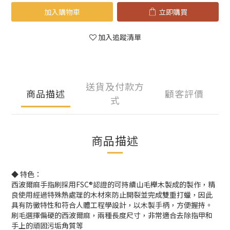
加入購物車
立即購買
加入追蹤清單
送貨及付款方
商品描述
顧客評價
式
商品描述
◆ 特色：
西波爾麻手指刷採用FSC®認證的可持續山毛櫸木製成的製作，精
良使用經過特殊熱處理的木材來防止開裂並完成雙重打蠟，因此
具有防黴特性和符合人體工程學設計，以木製手柄，方便握持。
刷毛選擇偏硬的西波爾麻，兩種長度尺寸，非常適合去除指甲和
手上的頑固污垢角質等